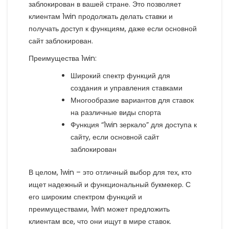
заблокирован в вашей стране. Это позволяет
клиентам 1win продолжать делать ставки и
получать доступ к функциям, даже если основной
сайт заблокирован.
Преимущества 1win:
Широкий спектр функций для
создания и управления ставками
Многообразие вариантов для ставок
на различные виды спорта
Функция “1win зеркало” для доступа к
сайту, если основной сайт
заблокирован
В целом, 1win – это отличный выбор для тех, кто
ищет надежный и функциональный букмекер. С
его широким спектром функций и
преимуществами, 1win может предложить
клиентам все, что они ищут в мире ставок.