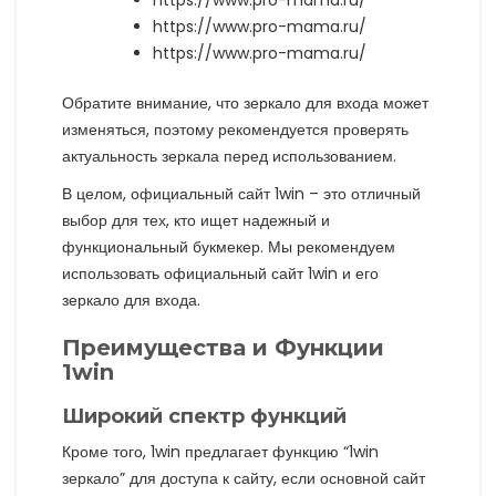
https://www.pro-mama.ru/
https://www.pro-mama.ru/
https://www.pro-mama.ru/
Обратите внимание, что зеркало для входа может
изменяться, поэтому рекомендуется проверять
актуальность зеркала перед использованием.
В целом, официальный сайт 1win – это отличный
выбор для тех, кто ищет надежный и
функциональный букмекер. Мы рекомендуем
использовать официальный сайт 1win и его
зеркало для входа.
Преимущества и Функции
1win
Широкий спектр функций
Кроме того, 1win предлагает функцию “1win
зеркало” для доступа к сайту, если основной сайт