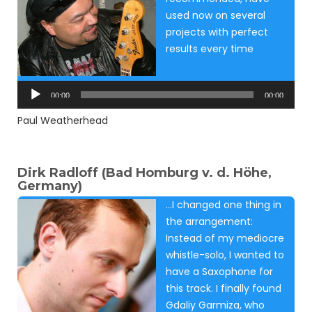
used now on several
projects with perfect
results every time
Audio
Player
00:00
00:00
Paul Weatherhead
Dirk Radloff (Bad Homburg v. d. Höhe,
Germany)
…I changed one thing in
the arrangement:
Instead of my mediocre
whistle-solo, I wanted to
have a Saxophone for
this track. I finally found
Gdaliy Garmiza, who