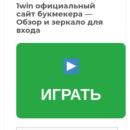
1win официальный
сайт букмекера —
Обзор и зеркало для
входа
ИГРАТЬ