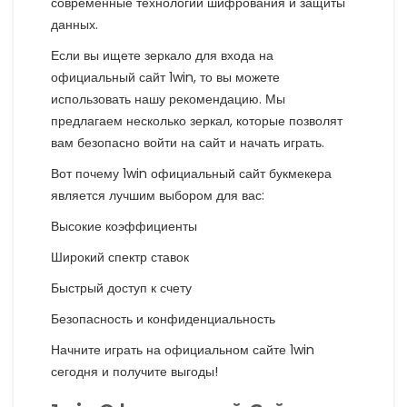
современные технологии шифрования и защиты
данных.
Если вы ищете зеркало для входа на
официальный сайт 1win, то вы можете
использовать нашу рекомендацию. Мы
предлагаем несколько зеркал, которые позволят
вам безопасно войти на сайт и начать играть.
Вот почему 1win официальный сайт букмекера
является лучшим выбором для вас:
Высокие коэффициенты
Широкий спектр ставок
Быстрый доступ к счету
Безопасность и конфиденциальность
Начните играть на официальном сайте 1win
сегодня и получите выгоды!