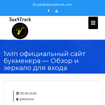
Skip
gdalik@sax4track.com
to
content
1win официальный сайт
букмекера — Обзор и
зеркало для входа
06.06.2026
gdaliysax