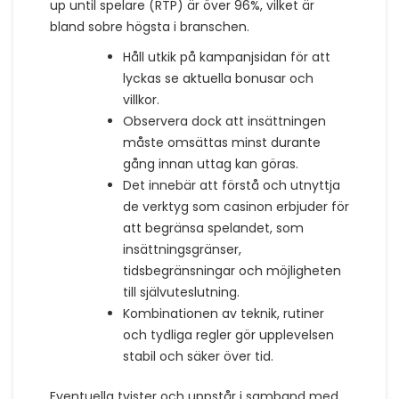
up until spelare (RTP) är över 96%, vilket är
bland sobre högsta i branschen.
Håll utkik på kampanjsidan för att
lyckas se aktuella bonusar och
villkor.
Observera dock att insättningen
måste omsättas minst durante
gång innan uttag kan göras.
Det innebär att förstå och utnyttja
de verktyg som casinon erbjuder för
att begränsa spelandet, som
insättningsgränser,
tidsbegränsningar och möjligheten
till självuteslutning.
Kombinationen av teknik, rutiner
och tydliga regler gör upplevelsen
stabil och säker över tid.
Eventuella tvister och uppstår i samband med