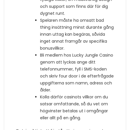
och support som finns där för dig
dygnet runt.
Spelaren måste ha omsatt bad
thing insättning minst durante gång
innan uttag kan begäras, såvida
inget annat framgår av specifika
bonusvillkor.
Bli medlem hos Lucky Jungle Casino
genom att lyckas ange ditt
telefonnummer, fyll i SMS-koden
och skriv four door i de efterfrågade
uppgifterna som namn, adress och
ålder.
Kolla därför casinots villkor om du
satsar omfattande, så du vet om
högvinster betalas ut i omgångar
eller allt på en gång.