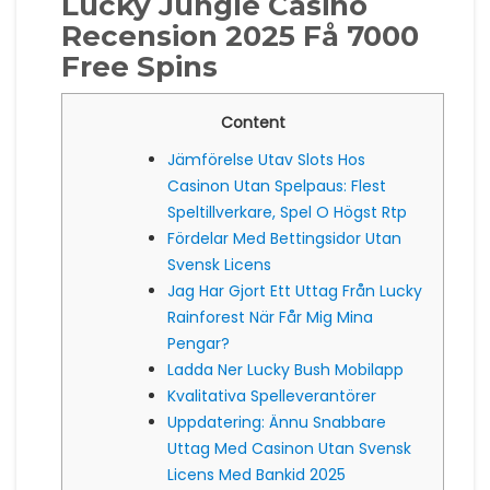
Lucky Jungle Casino
Recension 2025 Få 7000
Free Spins
Content
Jämförelse Utav Slots Hos
Casinon Utan Spelpaus: Flest
Speltillverkare, Spel O Högst Rtp
Fördelar Med Bettingsidor Utan
Svensk Licens
Jag Har Gjort Ett Uttag Från Lucky
Rainforest När Får Mig Mina
Pengar?
Ladda Ner Lucky Bush Mobilapp
Kvalitativa Spelleverantörer
Uppdatering: Ännu Snabbare
Uttag Med Casinon Utan Svensk
Licens Med Bankid 2025