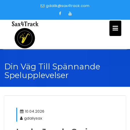
Skip
gdalik@sax4track.com
to
content
Din Väg Till Spännande
Spelupplevelser
10.04.2026
gdaliysax