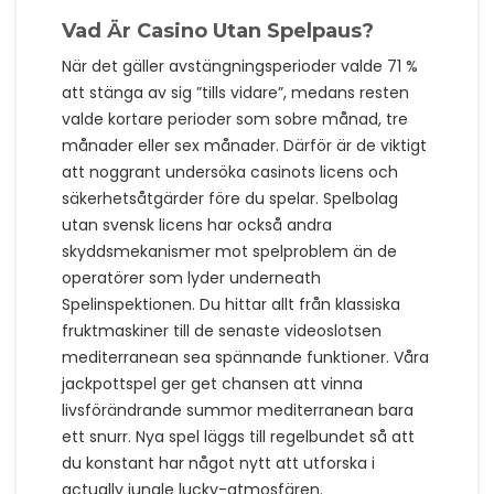
Vad Är Casino Utan Spelpaus?
När det gäller avstängningsperioder valde 71 %
att stänga av sig ”tills vidare”, medans resten
valde kortare perioder som sobre månad, tre
månader eller sex månader. Därför är de viktigt
att noggrant undersöka casinots licens och
säkerhetsåtgärder före du spelar. Spelbolag
utan svensk licens har också andra
skyddsmekanismer mot spelproblem än de
operatörer som lyder underneath
Spelinspektionen. Du hittar allt från klassiska
fruktmaskiner till de senaste videoslotsen
mediterranean sea spännande funktioner. Våra
jackpottspel ger get chansen att vinna
livsförändrande summor mediterranean bara
ett snurr. Nya spel läggs till regelbundet så att
du konstant har något nytt att utforska i
actually jungle lucky-atmosfären.