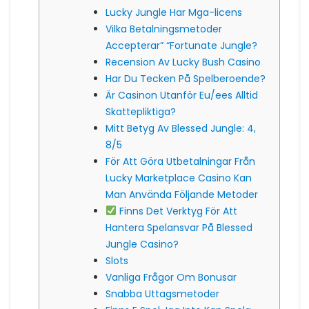
Lucky Jungle Har Mga-licens
Vilka Betalningsmetoder
Accepterar” “Fortunate Jungle?
Recension Av Lucky Bush Casino
Har Du Tecken På Spelberoende?
Är Casinon Utanför Eu/ees Alltid
Skattepliktiga?
Mitt Betyg Av Blessed Jungle: 4,
8/5
För Att Göra Utbetalningar Från
Lucky Marketplace Casino Kan
Man Använda Följande Metoder
Finns Det Verktyg För Att
Hantera Spelansvar På Blessed
Jungle Casino?
Slots
Vanliga Frågor Om Bonusar
Snabba Uttagsmetoder