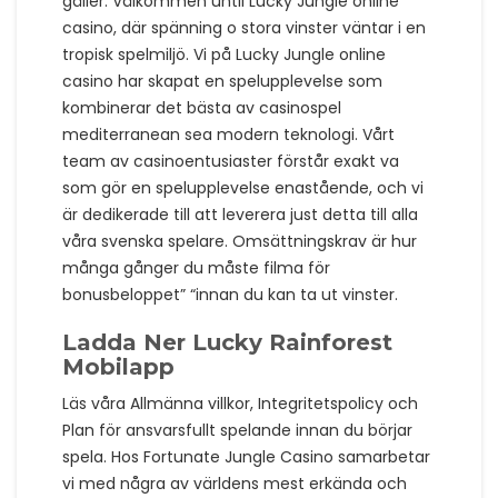
gäller. Välkommen until Lucky Jungle online
casino, där spänning o stora vinster väntar i en
tropisk spelmiljö. Vi på Lucky Jungle online
casino har skapat en spelupplevelse som
kombinerar det bästa av casinospel
mediterranean sea modern teknologi. Vårt
team av casinoentusiaster förstår exakt va
som gör en spelupplevelse enastående, och vi
är dedikerade till att leverera just detta till alla
våra svenska spelare. Omsättningskrav är hur
många gånger du måste filma för
bonusbeloppet” “innan du kan ta ut vinster.
Ladda Ner Lucky Rainforest
Mobilapp
Läs våra Allmänna villkor, Integritetspolicy och
Plan för ansvarsfullt spelande innan du börjar
spela. Hos Fortunate Jungle Casino samarbetar
vi med några av världens mest erkända och