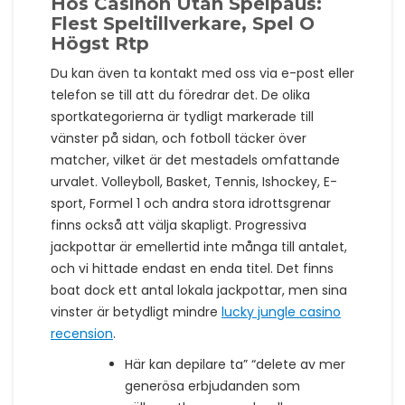
Hos Casinon Utan Spelpaus:
Flest Speltillverkare, Spel O
Högst Rtp
Du kan även ta kontakt med oss via e-post eller
telefon se till att du föredrar det. De olika
sportkategorierna är tydligt markerade till
vänster på sidan, och fotboll täcker över
matcher, vilket är det mestadels omfattande
urvalet. Volleyboll, Basket, Tennis, Ishockey, E-
sport, Formel 1 och andra stora idrottsgrenar
finns också att välja skapligt. Progressiva
jackpottar är emellertid inte många till antalet,
och vi hittade endast en enda titel. Det finns
boat dock ett antal lokala jackpottar, men sina
vinster är betydligt mindre
lucky jungle casino
recension
.
Här kan depilare ta” “delete av mer
generösa erbjudanden som