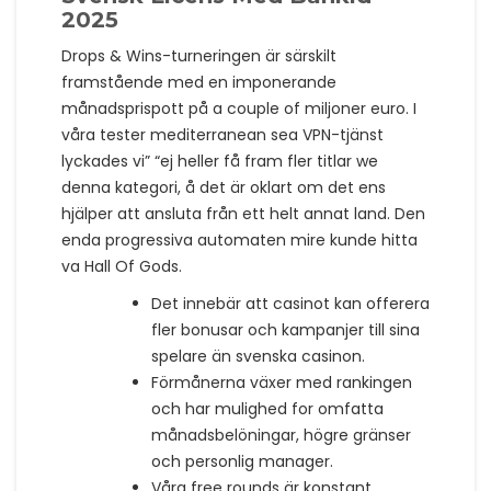
2025
Drops & Wins-turneringen är särskilt
framstående med en imponerande
månadsprispott på a couple of miljoner euro. I
våra tester mediterranean sea VPN-tjänst
lyckades vi” “ej heller få fram fler titlar we
denna kategori, å det är oklart om det ens
hjälper att ansluta från ett helt annat land. Den
enda progressiva automaten mire kunde hitta
va Hall Of Gods.
Det innebär att casinot kan offerera
fler bonusar och kampanjer till sina
spelare än svenska casinon.
Förmånerna växer med rankingen
och har mulighed for omfatta
månadsbelöningar, högre gränser
och personlig manager.
Våra free rounds är konstant