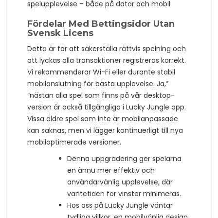
spelupplevelse – både på dator och mobil.
Fördelar Med Bettingsidor Utan
Svensk Licens
Detta är för att säkerställa rättvis spelning och
att lyckas alla transaktioner registreras korrekt.
Vi rekommenderar Wi-Fi eller durante stabil
mobilanslutning för bästa upplevelse. Ja,”
“nästan alla spel som finns på vår desktop-
version är också tillgängliga i Lucky Jungle app.
Vissa äldre spel som inte är mobilanpassade
kan saknas, men vi lägger kontinuerligt till nya
mobiloptimerade versioner.
Denna uppgradering ger spelarna
en ännu mer effektiv och
användarvänlig upplevelse, där
väntetiden för vinster minimeras.
Hos oss på Lucky Jungle väntar
tydliga villkor, en mobilvänlig design