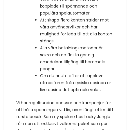
kopplade till spännande och
populära spelautomater.
Att skapa flera konton strider mot
våra användarvillkor och har
mulighed for leda till att alla konton
stängs.
Alla våra betalningsmetoder är
säkra och de flesta ger dig
omedelbar tillgång till hemmets
pengar.
Om du är ute efter att uppleva
atmosfären från fysiska casinon är
live casino det optimala valet.
Vi har regelbundna bonusar och kampanjer för
att hålla spänningen vid liv, även långt efter ditt
första besök. Som ny spelare hos Lucky Jungle
får man ett exklusivt välkomstpaket som ger