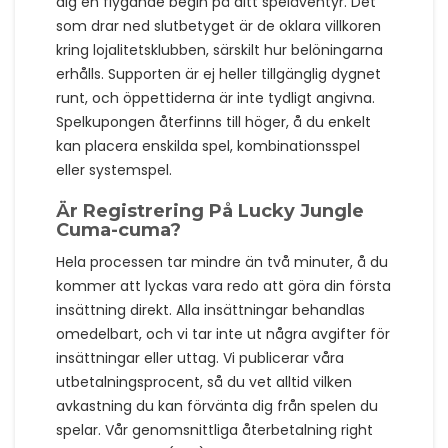
dig en flygande begin på ditt speläventyr. Det
som drar ned slutbetyget är de oklara villkoren
kring lojalitetsklubben, särskilt hur belöningarna
erhålls. Supporten är ej heller tillgänglig dygnet
runt, och öppettiderna är inte tydligt angivna.
Spelkupongen återfinns till höger, å du enkelt
kan placera enskilda spel, kombinationsspel
eller systemspel.
Är Registrering På Lucky Jungle
Cuma-cuma?
Hela processen tar mindre än två minuter, å du
kommer att lyckas vara redo att göra din första
insättning direkt. Alla insättningar behandlas
omedelbart, och vi tar inte ut några avgifter för
insättningar eller uttag. Vi publicerar våra
utbetalningsprocent, så du vet alltid vilken
avkastning du kan förvänta dig från spelen du
spelar. Vår genomsnittliga återbetalning right