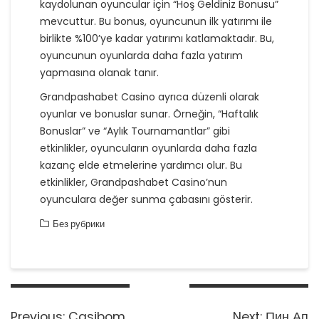
kaydolunan oyuncular için “Hoş Geldiniz Bonusu”
mevcuttur. Bu bonus, oyuncunun ilk yatırımı ile
birlikte %100’ye kadar yatırımı katlamaktadır. Bu,
oyuncunun oyunlarda daha fazla yatırım
yapmasına olanak tanır.
Grandpashabet Casino ayrıca düzenli olarak
oyunlar ve bonuslar sunar. Örneğin, “Haftalık
Bonuslar” ve “Aylık Tournamantlar” gibi
etkinlikler, oyuncuların oyunlarda daha fazla
kazanç elde etmelerine yardımcı olur. Bu
etkinlikler, Grandpashabet Casino’nun
oyunculara değer sunma çabasını gösterir.
Без рубрики
Post
navigation
Previous
Next
Previous:
Casibom
Next:
Пин Ап