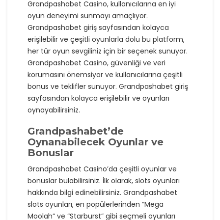
Grandpashabet Casino, kullanıcılarına en iyi
oyun deneyimi sunmayı amaçlıyor.
Grandpashabet giriş sayfasından kolayca
erişilebilir ve çeşitli oyunlarla dolu bu platform,
her tür oyun sevgiliniz için bir seçenek sunuyor.
Grandpashabet Casino, güvenliği ve veri
korumasını önemsiyor ve kullanıcılarına çeşitli
bonus ve teklifler sunuyor. Grandpashabet giriş
sayfasından kolayca erişilebilir ve oyunları
oynayabilirsiniz.
Grandpashabet’de
Oynanabilecek Oyunlar ve
Bonuslar
Grandpashabet Casino’da çeşitli oyunlar ve
bonuslar bulabilirsiniz. İlk olarak, slots oyunları
hakkında bilgi edinebilirsiniz. Grandpashabet
slots oyunları, en popülerlerinden “Mega
Moolah” ve “Starburst” gibi seçmeli oyunları