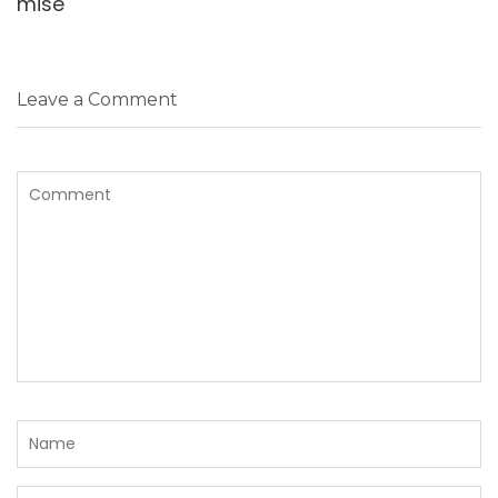
mise
Leave a Comment