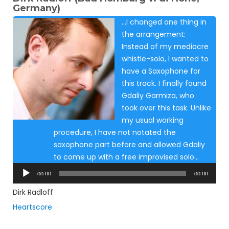
Germany)
…I changed one thing in
the arrangement:
Instead of my mediocre
whistle-solo, I wanted to
have a Saxophone for
this track. I finally found
Gdaliy Garmiza, who
took over this task. Unlike
my usual working
procedure, I have not notated the
saxophone part before and allowed Gdaliy
to come up with a free improvised solo…
Audio
00:00
00:00
Player
Dirk Radloff
Heartscore