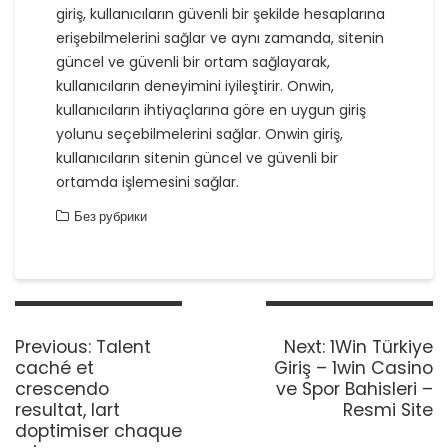
giriş, kullanıcıların güvenli bir şekilde hesaplarına
erişebilmelerini sağlar ve aynı zamanda, sitenin
güncel ve güvenli bir ortam sağlayarak,
kullanıcıların deneyimini iyileştirir. Onwin,
kullanıcıların ihtiyaçlarına göre en uygun giriş
yolunu seçebilmelerini sağlar. Onwin giriş,
kullanıcıların sitenin güncel ve güvenli bir
ortamda işlemesini sağlar.
Без рубрики
Post
navigation
Previous
Next
Previous:
Talent
Next:
1Win Türkiye
post:
post:
caché et
Giriş – 1win Casino
crescendo
ve Spor Bahisleri –
resultat, lart
Resmi Site
doptimiser chaque