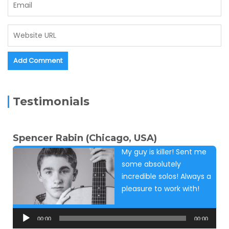
Testimonials
Spencer Rabin (Chicago, USA)
My guy is killer! Sent me
some absolutely
incredible solos! Always a
pleasure to work with!
Audio
Player
00:00
00:00