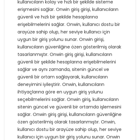
kullanıcıların kolay ve hızlı bir şekilde sisteme
erişmesini sağlar. Onwin giriş girişi, kullanıcıların
güvenli ve hızlı bir şekilde hesaplarına
erişebilmelerini sağlar. Onwin, kullanıcı dostu bir
arayüze sahip olup, her seviye kullanıcı için
uygun bir giriş yolunu sunar. Onwin girişi,
kullanıcıların güvenliğine özen gösterilmiş olarak
tasarlanmıştır. Onwin giriş girişi, kullanıcıların
güvenli bir şekilde hesaplarına erişebilmelerini
sağlar ve aynı zamanda, sitenin güncel ve
güvenli bir ortam sağlayarak, kullanıcıların
deneyimini iyileştirir. Onwin, kullanıcıların
ihtiyaçlarına göre en uygun giriş yolunu
seçebilmelerini sağlar. Onwin giriş, kullanıcıların
sitenin güncel ve güvenli bir ortamda işlemesini
sağlar. Onwin giriş girişi, kullanıcıların güvenliğine
özen gösterilmiş olarak tasarlanmıştır. Onwin,
kullanıcı dostu bir arayüze sahip olup, her seviye
kullanıcı için uygun bir giriş yolunu sunar. Onwin