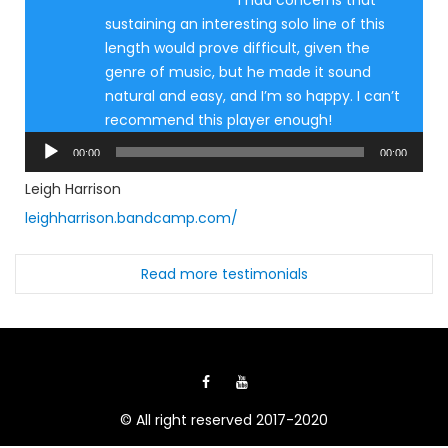
sustaining an interesting solo line of this
length would prove difficult, given the
genre of music, but he made it sound
natural and easy, and I’m so happy. I can’t
recommend this player enough!
Audio
00:00
00:00
Player
Leigh Harrison
leighharrison.bandcamp.com/
Read more testimonials
© All right reserved 2017-2020