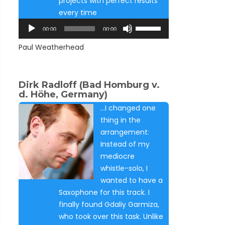
projects with perfect results
every time
Audio
Use
00:00
00:00
Player
Up/Down
Paul Weatherhead
Arrow
keys
to
Dirk Radloff (Bad Homburg v.
increase
d. Höhe, Germany)
or
…I changed one
decrease
thing in the
volume.
arrangement:
Instead of my
mediocre
whistle-solo, I
wanted to have a
Saxophone for this track. I
finally found Gdaliy Garmiza,
who took over this task. Unlike