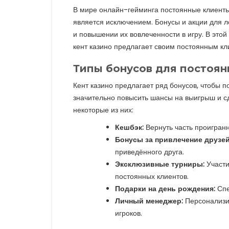
В мире онлайн-гейминга постоянные клиенты 
является исключением. Бонусы и акции для л
и повышении их вовлеченности в игру. В это
кент казино предлагает своим постоянным кл
Типы бонусов для постоян
Кент казино предлагает ряд бонусов, чтобы п
значительно повысить шансы на выигрыш и сд
некоторые из них:
Кешбэк:
Вернуть часть проигранн
Бонусы за привлечение друзей
приведённого друга.
Эксклюзивные турниры:
Участи
постоянных клиентов.
Подарки на день рождения:
Спе
Личный менеджер:
Персонализи
игроков.