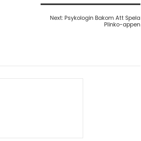
Next
Next:
Psykologin Bakom Att Spela
post:
Plinko-appen