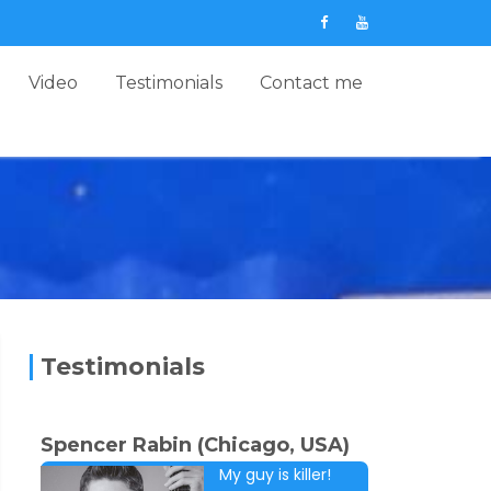
Video
Testimonials
Contact me
Testimonials
Spencer Rabin (Chicago, USA)
My guy is killer!