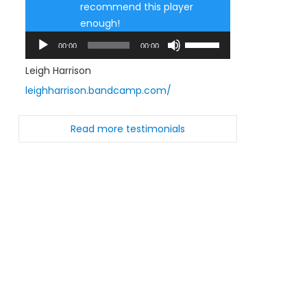
recommend this player
enough!
Audio
Use
00:00
00:00
Player
Up/Down
Leigh Harrison
Arrow
keys
leighharrison.bandcamp.com/
to
increase
Read more testimonials
or
decrease
volume.