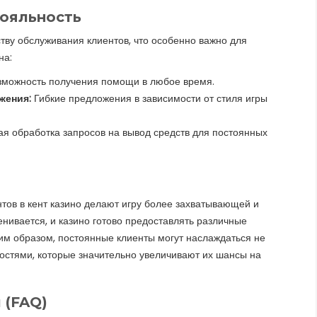
лояльность
тву обслуживания клиентов, что особенно важно для
на:
можность получения помощи в любое время.
жения:
Гибкие предложения в зависимости от стиля игры
я обработка запросов на вывод средств для постоянных
тов в кент казино делают игру более захватывающей и
енивается, и казино готово предоставлять различные
им образом, постоянные клиенты могут наслаждаться не
остями, которые значительно увеличивают их шансы на
 (FAQ)