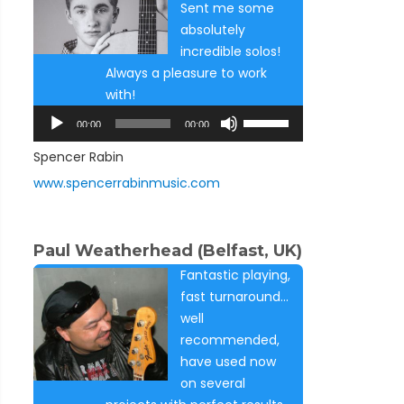
Sent me some
absolutely
incredible solos!
Always a pleasure to work
with!
Audio
Use
00:00
00:00
Player
Up/Down
Spencer Rabin
Arrow
keys
www.spencerrabinmusic.com
to
increase
or
Paul Weatherhead (Belfast, UK)
decrease
Fantastic playing,
volume.
fast turnaround…
well
recommended,
have used now
on several