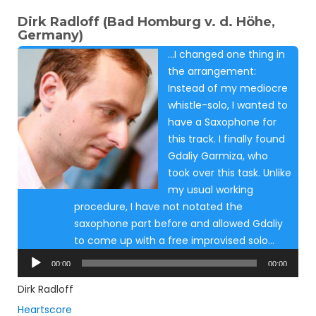
Dirk Radloff (Bad Homburg v. d. Höhe,
Germany)
…I changed one thing in
the arrangement:
Instead of my mediocre
whistle-solo, I wanted to
have a Saxophone for
this track. I finally found
Gdaliy Garmiza, who
took over this task. Unlike
my usual working
procedure, I have not notated the
saxophone part before and allowed Gdaliy
to come up with a free improvised solo…
Audio
00:00
00:00
Player
Dirk Radloff
Heartscore