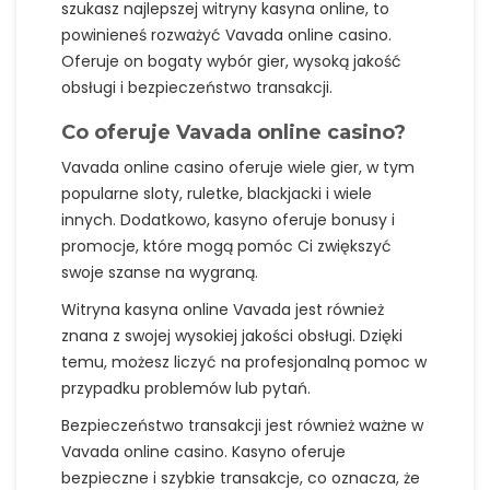
szukasz najlepszej witryny kasyna online, to
powinieneś rozważyć Vavada online casino.
Oferuje on bogaty wybór gier, wysoką jakość
obsługi i bezpieczeństwo transakcji.
Co oferuje Vavada online casino?
Vavada online casino oferuje wiele gier, w tym
popularne sloty, ruletke, blackjacki i wiele
innych. Dodatkowo, kasyno oferuje bonusy i
promocje, które mogą pomóc Ci zwiększyć
swoje szanse na wygraną.
Witryna kasyna online Vavada jest również
znana z swojej wysokiej jakości obsługi. Dzięki
temu, możesz liczyć na profesjonalną pomoc w
przypadku problemów lub pytań.
Bezpieczeństwo transakcji jest również ważne w
Vavada online casino. Kasyno oferuje
bezpieczne i szybkie transakcje, co oznacza, że